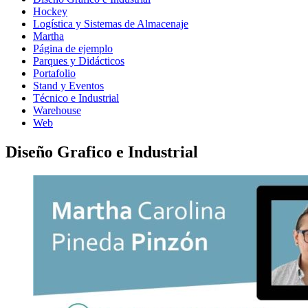
Hockey
Logística y Sistemas de Almacenaje
Martha
Página de ejemplo
Parques y Didácticos
Portafolio
Stand y Eventos
Técnico e Industrial
Warehouse
Web
Diseño Grafico e Industrial