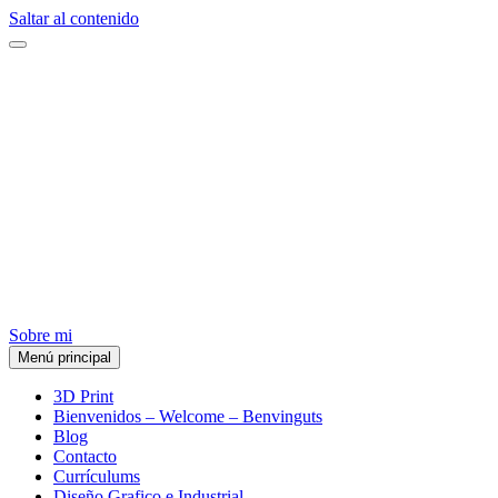
Saltar al contenido
Sobre mi
Menú principal
VIACTIB
3D Print
Bienvenidos – Welcome – Benvinguts
Blog
Contacto
Currículums
Diseño Grafico e Industrial