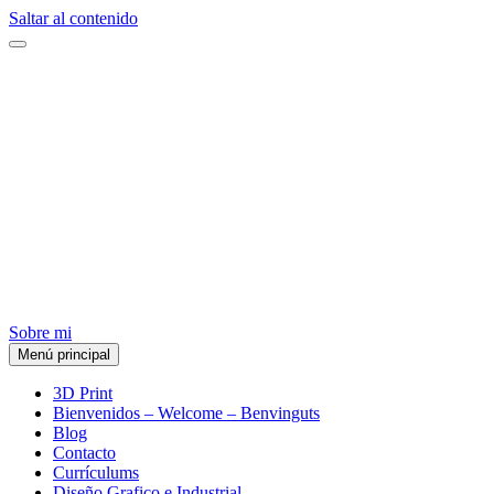
Saltar al contenido
Sobre mi
Menú principal
VIACTIB
3D Print
Bienvenidos – Welcome – Benvinguts
Blog
Contacto
Currículums
Diseño Grafico e Industrial